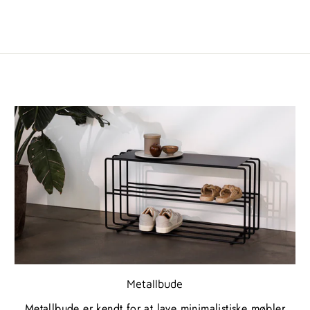
Metallbude
Metallbude er kendt for at lave minimalistiske møbler