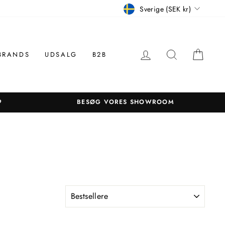
Betalingsmiddel
Sverige (SEK kr)
LOG IN
SØGNING
KUR
BRANDS
UDSALG
B2B
9
BESØG VORES SHOWROOM
SORTER