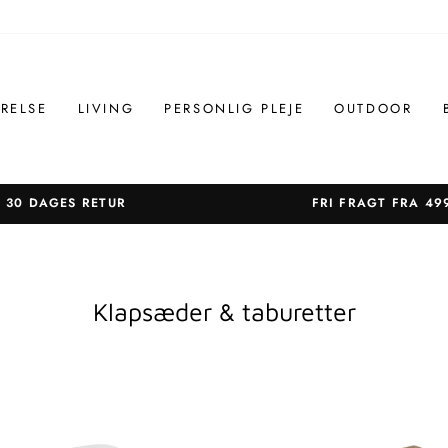
RELSE
LIVING
PERSONLIG PLEJE
OUTDOOR
30 DAGES RETUR
FRI FRAGT FRA 49
Sæt
diasshow
på
pause
Klapsæder & taburetter