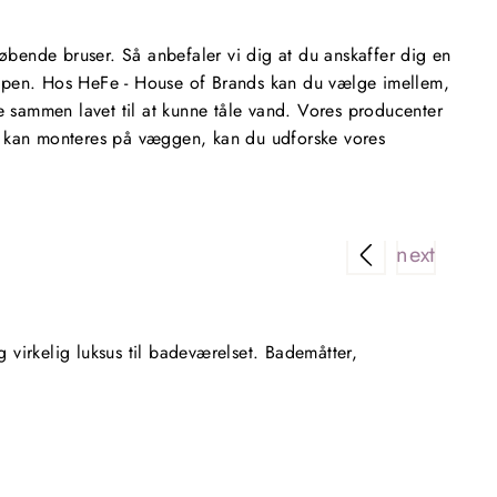
løbende bruser. Så anbefaler vi dig at du anskaffer dig en
oppen. Hos HeFe - House of Brands kan du vælge imellem,
e sammen lavet til at kunne tåle vand. Vores producenter
der kan monteres på væggen, kan du udforske vores
Rigtig 
virkelig luksus til badeværelset. Bademåtter,
Super n