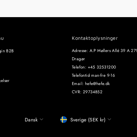
nu
Kontaktoplysninger
Adresse: A.P Møllers Allé 39 A 27
gin B2B
Dragør
Telefon: +45 32531200
Telefontid man-fre 9-16
elser
Email: hefe@hefe.dk
CVR: 29734852
Sprog
Betalingsmiddel
Dansk
Sverige (SEK kr)