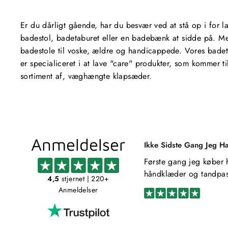
Er du dårligt gående, har du besvær ved at stå op i for l
badestol, badetaburet eller en badebænk at sidde på. Me
badestole til voske, ældre og handicappede. Vores badeta
er specialiceret i at lave "care" produkter, som kommer 
sortiment af, væghængte klapsæder.
Anmeldelser
Ikke Sidste Gang Jeg H
Første gang jeg køber 
håndklæder og tandpas
4,5
stjernet
| 220+
Anmeldelser