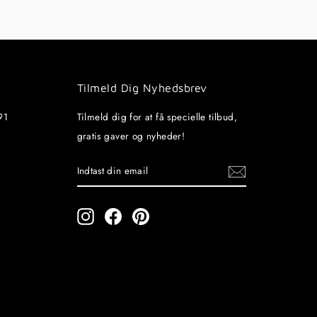
Tilmeld Dig Nyhedsbrev
91
Tilmeld dig for at få specielle tilbud,
gratis gaver og nyheder!
INDTAST
TILMELD
DIN
EMAIL
Instagram
Facebook
Pinterest