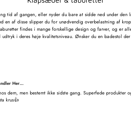
ang tid af gangen, eller nyder du bare at sidde ned under den 
d en af disse slipper du for unødvendig overbelastning af kr
buretter findes i mange forskellige design og farver, og er all
til udtryk i deres høje kvalitetsniveau. Ønsker du en badestol 
andler Her…
hos dem, men bestemt ikke sidste gang. Superfede produkter og 
ta krus👍