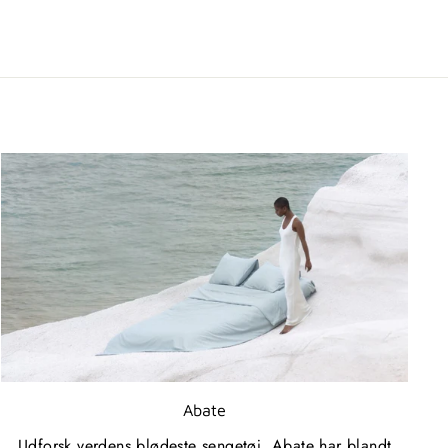
Abate
Udforsk verdens blødeste sengetøj. Abate har blandt