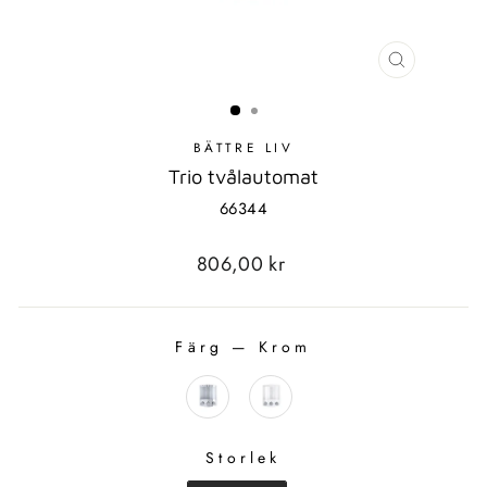
STÄNG
MODAL
BÄTTRE LIV
Trio tvålautomat
66344
Standard
806,00 kr
pris
Färg
—
Krom
FÄRG
Storlek
STORLEK