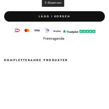
3 dispensrar
LÄGG I KORGEN
Fremragende
KOMPLETTERANDE PRODUKTER
T
R
I
O
T
V
Å
L
A