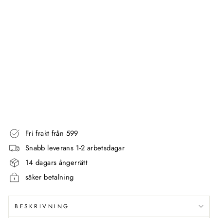
U
T
O
M
A
T
BETTER
LIVING
806,00
kr
Fri frakt från 599
Snabb leverans 1-2 arbetsdagar
14 dagars ångerrätt
säker betalning
BESKRIVNING