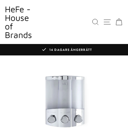
Gå
HeFe -
till
House
innehållet
SÖK
WEBBP
K
of
Brands
14 DAGARS ÅNGERRÄTT
Pausa
bildspelet