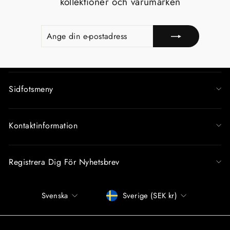
kollektioner och varumärken
ANGE
REGISTRERA
DIN
E-
POSTADRESS
Sidfotsmeny
Kontaktinformation
Registrera Dig För Nyhetsbrev
Språk
Betalningssätt
Svenska
Sverige (SEK kr)