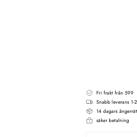
O
P
P
-
S
A
N
D
AQUANOVA
851,00
kr
Fri frakt från 599
Snabb leverans 1-
14 dagars ångerrät
säker betalning