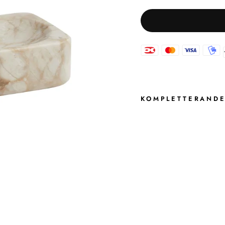
KOMPLETTERANDE
B
L
A
K
E
T
V
Å
L
K