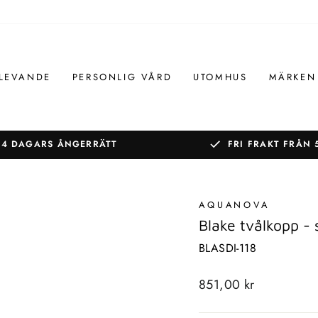
LEVANDE
PERSONLIG VÅRD
UTOMHUS
MÄRKEN
14 DAGARS ÅNGERRÄTT
FRI FRAKT FRÅN 
Pausa
bildspelet
AQUANOVA
Blake tvålkopp -
BLASDI-118
Standard
851,00 kr
pris