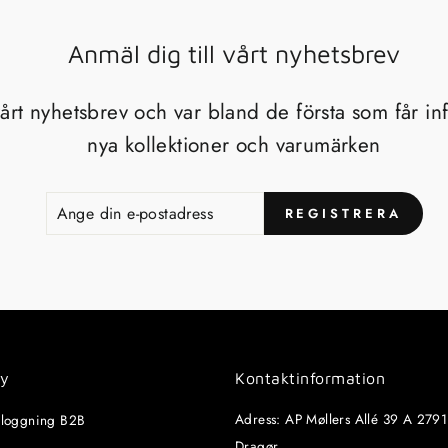
Anmäl dig till vårt nyhetsbrev
vårt nyhetsbrev och var bland de första som får i
nya kollektioner och varumärken
ANGE
REGISTRERA
REGISTRERA
DIN
E-
POSTADRESS
ny
Kontaktinformation
Adress: AP Møllers Allé 39 A 2791
inloggning B2B
Dragør