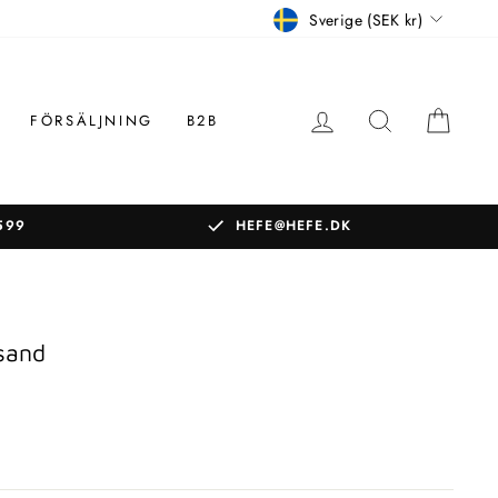
Betalningssätt
Sverige (SEK kr)
LOGGA IN
SÖK
KOR
FÖRSÄLJNING
B2B
599
HEFE@HEFE.DK
 sand