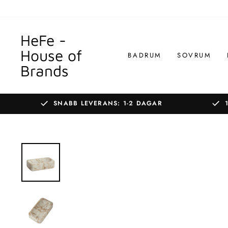
Gå
till
innehållet
HeFe -
House of
BADRUM
SOVRUM
Brands
SNABB LEVERANS: 1-2 DAGAR