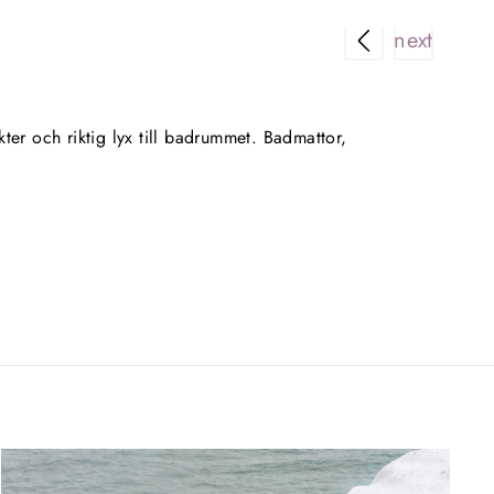
Riktigt 
ter och riktig lyx till badrummet. Badmattor,
Superenk