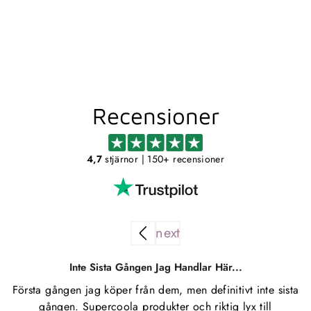
KROK - MÄSSING
MILLER
999,00 kr
Recensioner
4,7
stjärnor
| 150+ recensioner
Inte Sista Gången Jag Handlar Här...
Första gången jag köper från dem, men definitivt inte sista
S
gången. Supercoola produkter och riktig lyx till