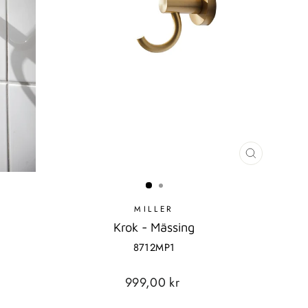
STÄNG
MODAL
MILLER
Krok - Mässing
8712MP1
Standard
999,00 kr
pris