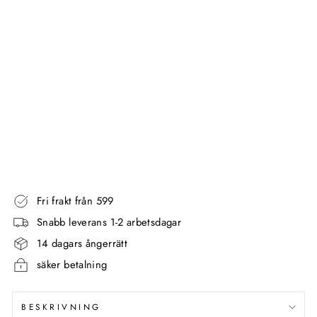
-
M
Ä
S
S
I
N
G
MILLER
999,00
kr
Fri frakt från 599
Snabb leverans 1-2 arbetsdagar
14 dagars ångerrätt
säker betalning
BESKRIVNING