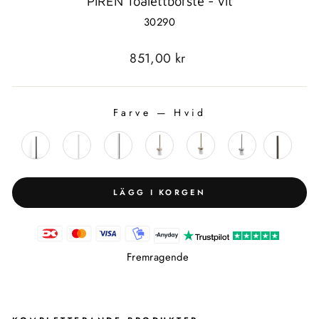
PIREN Toalettborste - Vit
30290
Standard
851,00 kr
pris
Farve
—
Hvid
FARVE
LÄGG I KORGEN
Fremragende