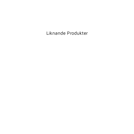
Liknande Produkter
PIREN
TOALETTBORSTE -
VIT
GEDY
851,00 kr