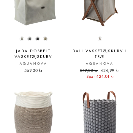
FARVE
FARVE
JADA DOBBELT
DALI VASKETØJSKURV I
VASKETØJSKURV
TRÆ
AQUANOVA
AQUANOVA
Standardpris
Udsalgspris
569,00 kr
849,00 kr
424,99 kr
Spar 424,01 kr