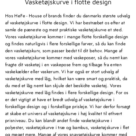
Vasketøjskurve i flotte design
Hos HeFe - House of brands finder du danmarks største udvalg
af vasketøjskurve i flotte design. Vi har bestræbet os efter at
samle de pæneste og mest praktiske vasketøjskurve et sted.
Vores vasketøjskurve kommer i mange flotte forskellige design
og findes naturligvis i flere forskellige farver, så du kan finde
den vasketøjskurv, som passer bedst til dit behov. Mange af
vores vasketøjskurve kommer med vaskeposer, så du nemt kan
fragte dit vasketøj i en vaskepose frem og tilbage fra enten
vaskekælder eller vaskerum. Vi har også er stort udvalg af
vasketøjskurve med låg, hvilket kan være smart og praktisk, da
du med et låg nemt kan skjule det beskidte vasketøj. Vores
vasketøjskurve med låg findes i flere forskellige design. For os
er det vigtigt at have et bredt udvalg af vasketøjskurve i
forskellige design og i forskellige prisleje. Vi har derfor forsøgt
at skabe et univers af vasketøjskurve i høj kvalitet til ethvert
prisniveau. Du kan blandt andet finde vasketøjskurve i
polyester, vasketøjskurve i træ og bambus, vasketøjskurve i flet
og meget mere. Mange af vores snavsetøjskurve kommer med