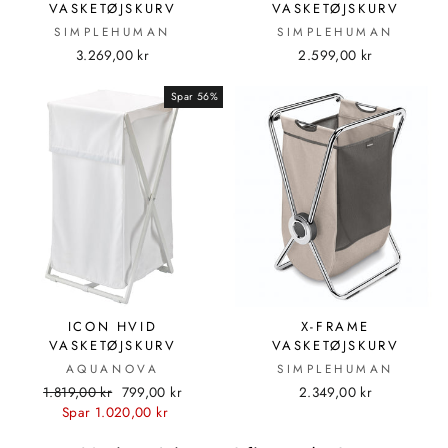
VASKETØJSKURV
VASKETØJSKURV
SIMPLEHUMAN
SIMPLEHUMAN
3.269,00 kr
2.599,00 kr
Spar 56%
ICON HVID
X-FRAME
VASKETØJSKURV
VASKETØJSKURV
AQUANOVA
SIMPLEHUMAN
Standardpris
Udsalgspris
1.819,00 kr
799,00 kr
2.349,00 kr
Spar 1.020,00 kr