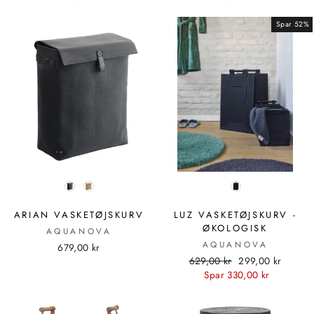
Spar 52%
FARVE
FARVE
ARIAN VASKETØJSKURV
LUZ VASKETØJSKURV -
ØKOLOGISK
AQUANOVA
AQUANOVA
679,00 kr
Standardpris
Udsalgspris
629,00 kr
299,00 kr
Spar 330,00 kr