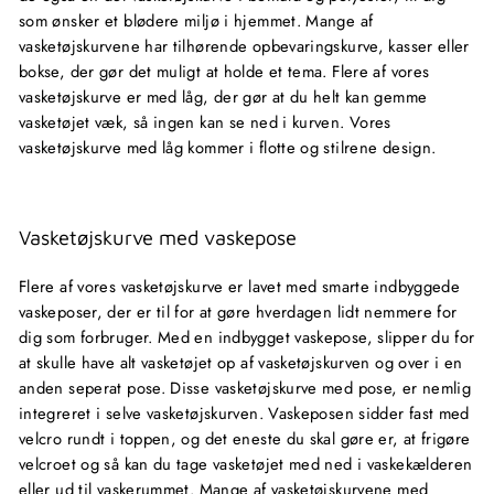
som ønsker et blødere miljø i hjemmet. Mange af
vasketøjskurvene har tilhørende opbevaringskurve, kasser eller
bokse, der gør det muligt at holde et tema. Flere af vores
vasketøjskurve er med låg, der gør at du helt kan gemme
vasketøjet væk, så ingen kan se ned i kurven. Vores
vasketøjskurve med låg kommer i flotte og stilrene design.
Vasketøjskurve med vaskepose
Flere af vores vasketøjskurve er lavet med smarte indbyggede
vaskeposer, der er til for at gøre hverdagen lidt nemmere for
dig som forbruger. Med en indbygget vaskepose, slipper du for
at skulle have alt vasketøjet op af vasketøjskurven og over i en
anden seperat pose. Disse vasketøjskurve med pose, er nemlig
integreret i selve vasketøjskurven. Vaskeposen sidder fast med
velcro rundt i toppen, og det eneste du skal gøre er, at frigøre
velcroet og så kan du tage vasketøjet med ned i vaskekælderen
eller ud til vaskerummet. Mange af vasketøjskurvene med