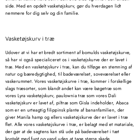
side. Med en opdelt vasketøjskurv, gør du hverdagen lidt
nemmere for dig selv og din familie.
Vasketøjskurv i træ
Udover at vi har et bredt sortiment af bomulds vasketøjskurve,
så har vi også specialiceret os i vasketøjskurve der er lavet i
træ. Med en vasketøjskurv i træ, kan du tilføge en stemning af
natur og bæredygtighed, til badeværelset, soveværelset eller
vaskerummet. Vores vasketøjskurve i træ, kommer i forskellige
slags træsorter, som blandt andet kan være bøgetræ som
vores Lyra vasketøjskurv, paulownia træ som vores Dali
vasketøjskurv er lavet af, piltræ som Gisla indeholder, Abaca
som er en urteagtig filippinsk plante af bananfamilien, der
giver Manila hamp og ellers vasketøjskurve der er lavet i træ
flet. Alle vores vasketøjskurve i træ, er belagt med et matariale,
der gør at de sagtens kan stå ude på badeværelset i tæt
kontakt med fugt og vand uden at tage større skade.