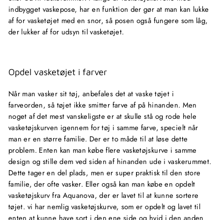
indbygget vaskepose, har en funktion der gør at man kan lukke
af for vasketøjet med en snor, så posen også fungere som låg,
der lukker af for udsyn til vasketøjet.
Opdel vasketøjet i farver
Når man vasker sit tøj, anbefales det at vaske tøjet i
farveorden, så tøjet ikke smitter farve af på hinanden. Men
noget af det mest vanskeligste er at skulle stå og rode hele
vasketøjskurven igennem for tøj i samme farve, specielt når
man er en større familie. Der er to måde til at løse dette
problem. Enten kan man købe flere vasketøjskurve i samme
design og stille dem ved siden af hinanden ude i vaskerummet.
Dette tager en del plads, men er super praktisk til den store
familie, der ofte vasker. Eller også kan man købe en opdelt
vasketøjskurv fra Aquanova, der er lavet til at kunne sortere
tøjet. vi har nemlig vasketøjskurve, som er opdelt og lavet til
enten at kunne have sort i den ene side og hvid i den anden