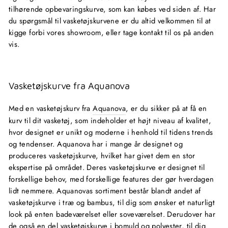
tilhørende opbevaringskurve, som kan købes ved siden af. Har
du spørgsmål til vasketøjskurvene er du altid velkommen til at
kigge forbi vores showroom, eller tage kontakt til os på anden
vis.
Vasketøjskurve fra Aquanova
Med en vasketøjskurv fra
Aquanova
, er du sikker på at få en
kurv til dit vasketøj, som indeholder et højt niveau af kvalitet,
hvor designet er unikt og moderne i henhold til tidens trends
og tendenser. Aquanova har i mange år designet og
produceres vasketøjskurve, hvilket har givet dem en stor
ekspertise på området. Deres vasketøjskurve er designet til
forskellige behov, med forskellige features der gør hverdagen
lidt nemmere. Aquanovas sortiment består blandt andet af
vasketøjskurve i træ og bambus, til dig som ønsker et naturligt
look på enten badeværelset eller soveværelset. Derudover har
de også en del vasketøjskurve i bomuld og polyester, til dig