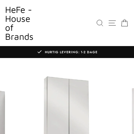
Gå
HeFe -
til
House
indhold
SØGNING
WEBST
K
of
Brands
HURTIG LEVERING: 1-2 DAGE
Sæt
diasshow
på
pause