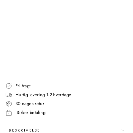
E
J
L
S
K
A
B
CROYDEX
4
768,00
kr
Fri fragt
Hurtig levering 1-2 hverdage
30 dages retur
Sikker betaling
BESKRIVELSE