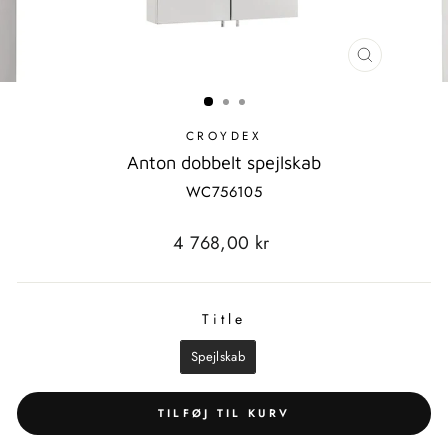
LUK
MODAL
CROYDEX
Anton dobbelt spejlskab
WC756105
Standardpris
4 768,00 kr
Title
TITLE
Spejlskab
TILFØJ TIL KURV