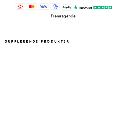
Fremragende
SUPPLERENDE PRODUKTER
A
N
T
O
N
D
O
B
B
E
L
T
S
P