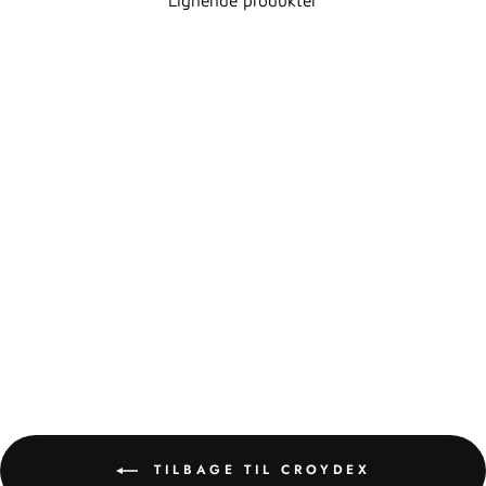
Lignende produkter
TELESKOPSTANG -
SATIN
CROYDEX
552,00 kr
TILBAGE TIL CROYDEX