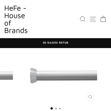
Gå
HeFe -
til
House
indhold
SØGNING
WEBST
K
of
Brands
30 DAGES RETUR
Sæt
diasshow
på
pause
LUK
MODAL