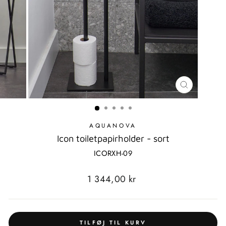
LUK
MODAL
AQUANOVA
Icon toiletpapirholder - sort
ICORXH-09
Standardpris
1 344,00 kr
TILFØJ TIL KURV