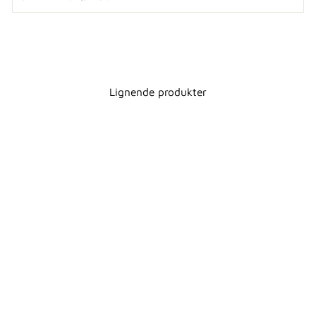
Lignende produkter
ICON
TOILETPAPIRHOLDE
R - SORT
AQUANOVA
1 344,00 kr