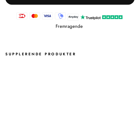
Fremragende
SUPPLERENDE PRODUKTER
IC
ON
TOI
LE
TP
AP
IR
HO
LD
ER
-
SO