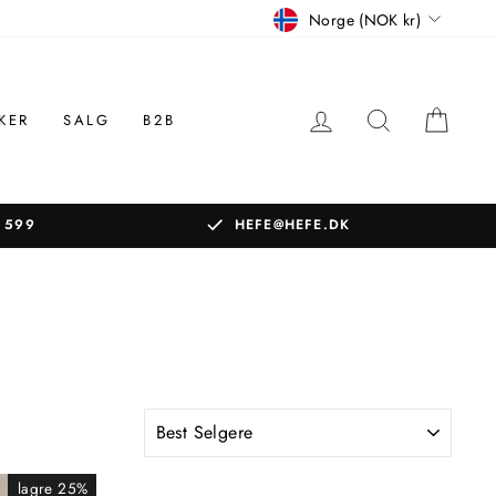
Betalingsmåter
Norge (NOK kr)
LOGG INN
SØK
KUR
KER
SALG
B2B
 599
HEFE@HEFE.DK
SORTERE
lagre 25%