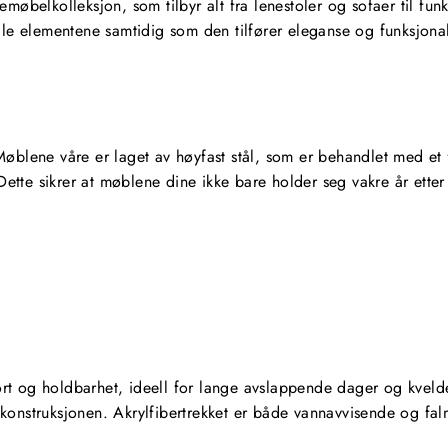
møbelkolleksjon, som tilbyr alt fra lenestoler og sofaer til fu
le elementene samtidig som den tilfører eleganse og funksjonalit
blene våre er laget av høyfast stål, som er behandlet med et fin
 Dette sikrer at møblene dine ikke bare holder seg vakre år ette
 og holdbarhet, ideell for lange avslappende dager og kvelder 
onstruksjonen. Akrylfibertrekket er både vannavvisende og fal