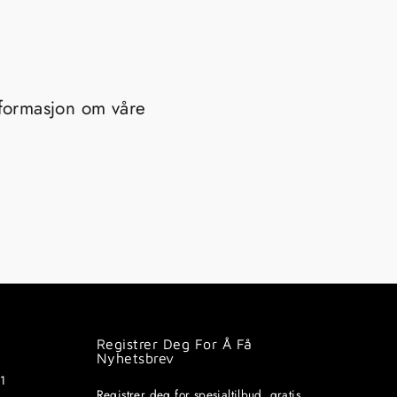
nformasjon om våre
Registrer Deg For Å Få
Nyhetsbrev
91
Registrer deg for spesialtilbud, gratis