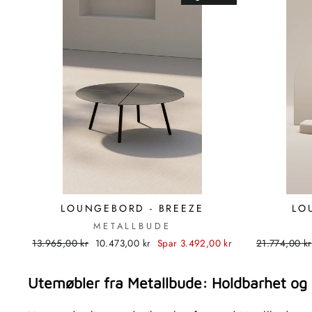
LOUNGEBORD - BREEZE
LO
METALLBUDE
Standard
Utsalgspris
Standard
13.965,00 kr
10.473,00 kr
Spar 3.492,00 kr
21.774,00 kr
pris
pris
Utemøbler fra Metallbude: Holdbarhet og 