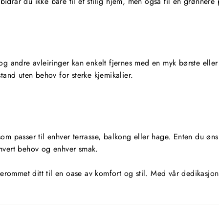
rar du ikke bare til et stilig hjem, men også til en grønnere 
g andre avleiringer kan enkelt fjernes med en myk børste eller f
tand uten behov for sterke kjemikalier.
l som passer til enhver terrasse, balkong eller hage. Enten du ø
thvert behov og enhver smak.
met ditt til en oase av komfort og stil. Med vår dedikasjon til