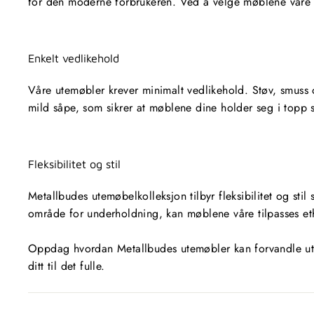
for den moderne forbrukeren. Ved å velge møblene våre bid
Enkelt vedlikehold
Våre utemøbler krever minimalt vedlikehold. Støv, smuss o
mild såpe, som sikrer at møblene dine holder seg i topp s
Fleksibilitet og stil
Metallbudes utemøbelkolleksjon tilbyr fleksibilitet og sti
område for underholdning, kan møblene våre tilpasses e
Oppdag hvordan Metallbudes utemøbler kan forvandle uterom
ditt til det fulle.