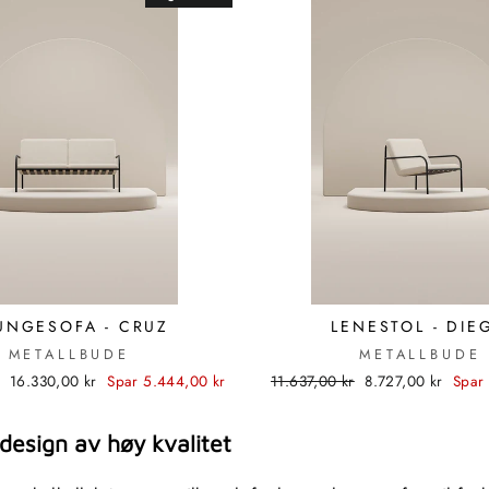
UNGESOFA - CRUZ
LENESTOL - DIE
METALLBUDE
METALLBUDE
Utsalgspris
Standard
Utsalgspris
16.330,00 kr
Spar 5.444,00 kr
11.637,00 kr
8.727,00 kr
Spar
pris
design av høy kvalitet