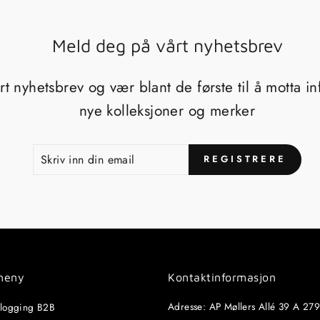
Meld deg på vårt nyhetsbrev
t nyhetsbrev og vær blant de første til å motta i
nye kolleksjoner og merker
SKRIV
REGISTRERE
REGISTRERE
INN
DIN
EMAIL
meny
Kontaktinformasjon
Adresse: AP Møllers Allé 39 A 27
nlogging B2B