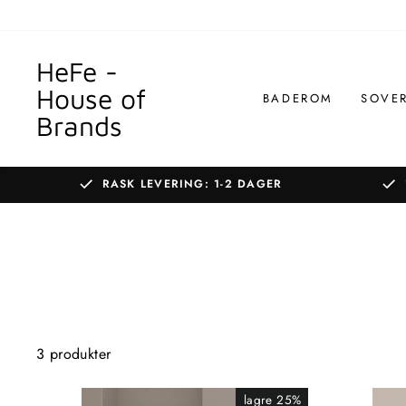
Gå
til
innhold
HeFe -
House of
BADEROM
SOVE
Brands
RASK LEVERING: 1-2 DAGER
3 produkter
lagre 25%