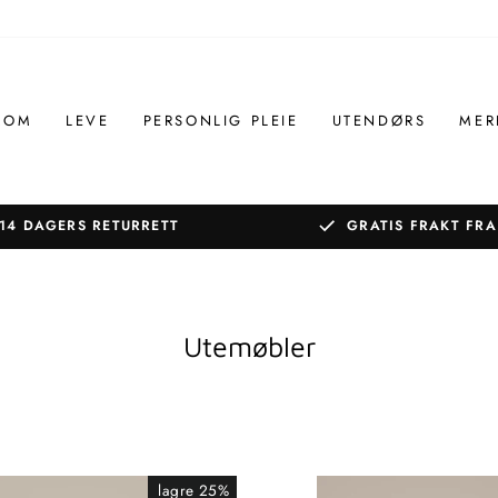
ROM
LEVE
PERSONLIG PLEIE
UTENDØRS
MER
14 DAGERS RETURRETT
GRATIS FRAKT FRA
Sett
lysbildefremvisningen
på
pause
Utemøbler
lagre 25%