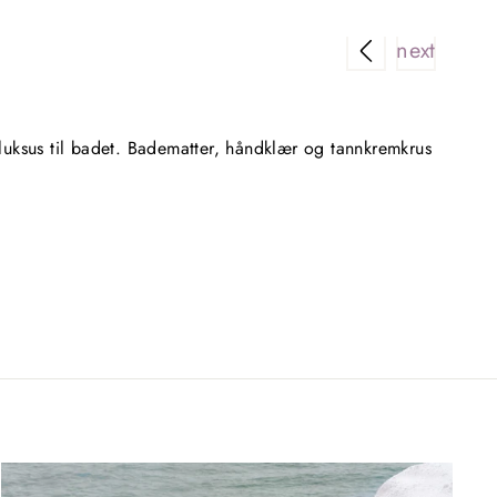
Virkeli
 luksus til badet. Badematter, håndklær og tannkremkrus
Superen