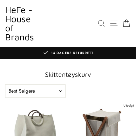
Gå
HeFe -
til
House
innhold
SØK
NETTS
K
of
Brands
14 DAGERS RETURRETT
Sett
lysbildefremvisningen
på
Skittentøyskurv
pause
SORTERE
Utsolgt