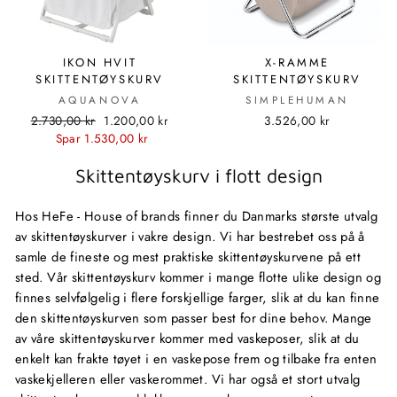
IKON HVIT
X-RAMME
SKITTENTØYSKURV
SKITTENTØYSKURV
AQUANOVA
SIMPLEHUMAN
Standard
Utsalgspris
2.730,00 kr
1.200,00 kr
3.526,00 kr
pris
Spar 1.530,00 kr
Skittentøyskurv i flott design
Hos HeFe - House of brands finner du Danmarks største utvalg
av skittentøyskurver i vakre design. Vi har bestrebet oss på å
samle de fineste og mest praktiske skittentøyskurvene på ett
sted. Vår skittentøyskurv kommer i mange flotte ulike design og
finnes selvfølgelig i flere forskjellige farger, slik at du kan finne
den skittentøyskurven som passer best for dine behov. Mange
av våre skittentøyskurver kommer med vaskeposer, slik at du
enkelt kan frakte tøyet i en vaskepose frem og tilbake fra enten
vaskekjelleren eller vaskerommet. Vi har også et stort utvalg