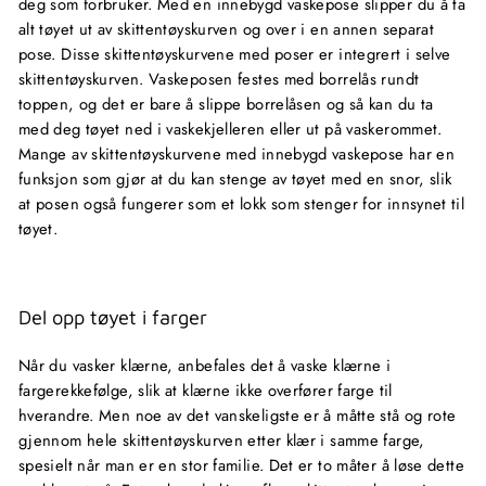
deg som forbruker. Med en innebygd vaskepose slipper du å ta
alt tøyet ut av skittentøyskurven og over i en annen separat
pose. Disse skittentøyskurvene med poser er integrert i selve
skittentøyskurven. Vaskeposen festes med borrelås rundt
toppen, og det er bare å slippe borrelåsen og så kan du ta
med deg tøyet ned i vaskekjelleren eller ut på vaskerommet.
Mange av skittentøyskurvene med innebygd vaskepose har en
funksjon som gjør at du kan stenge av tøyet med en snor, slik
at posen også fungerer som et lokk som stenger for innsynet til
tøyet.
Del opp tøyet i farger
Når du vasker klærne, anbefales det å vaske klærne i
fargerekkefølge, slik at klærne ikke overfører farge til
hverandre. Men noe av det vanskeligste er å måtte stå og rote
gjennom hele skittentøyskurven etter klær i samme farge,
spesielt når man er en stor familie. Det er to måter å løse dette