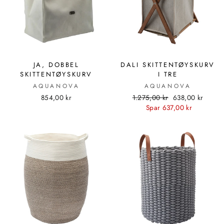
JA, DOBBEL
DALI SKITTENTØYSKURV
SKITTENTØYSKURV
I TRE
AQUANOVA
AQUANOVA
Standard
Utsalgspris
854,00 kr
1.275,00 kr
638,00 kr
pris
Spar 637,00 kr