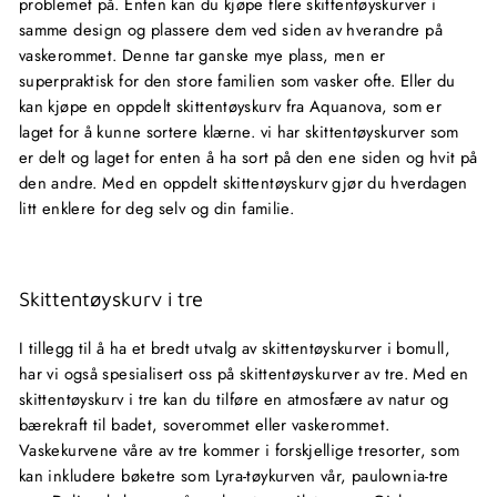
problemet på. Enten kan du kjøpe flere skittentøyskurver i
samme design og plassere dem ved siden av hverandre på
vaskerommet. Denne tar ganske mye plass, men er
superpraktisk for den store familien som vasker ofte. Eller du
kan kjøpe en oppdelt skittentøyskurv fra Aquanova, som er
laget for å kunne sortere klærne. vi har skittentøyskurver som
er delt og laget for enten å ha sort på den ene siden og hvit på
den andre. Med en oppdelt skittentøyskurv gjør du hverdagen
litt enklere for deg selv og din familie.
Skittentøyskurv i tre
I tillegg til å ha et bredt utvalg av skittentøyskurver i bomull,
har vi også spesialisert oss på skittentøyskurver av tre. Med en
skittentøyskurv i tre kan du tilføre en atmosfære av natur og
bærekraft til badet, soverommet eller vaskerommet.
Vaskekurvene våre av tre kommer i forskjellige tresorter, som
kan inkludere bøketre som Lyra-tøykurven vår, paulownia-tre