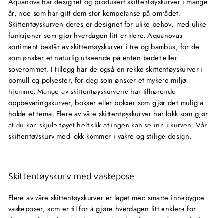
Aquanova har designet og produsert skittentøyskurver i mange
år, noe som har gitt dem stor kompetanse på området.
Skittentøyskurven deres er designet for ulike behov, med ulike
funksjoner som gjør hverdagen litt enklere. Aquanovas
sortiment består av skittentøyskurver i tre og bambus, for de
som ønsker et naturlig utseende på enten badet eller
soverommet. I tillegg har de også en rekke skittentøyskurver i
bomull og polyester, for deg som ønsker et mykere miljø
hjemme. Mange av skittentøyskurvene har tilhørende
oppbevaringskurver, bokser eller bokser som gjør det mulig å
holde et tema. Flere av våre skittentøyskurver har lokk som gjør
at du kan skjule tøyet helt slik at ingen kan se inn i kurven. Vår
skittentøyskurv med lokk kommer i vakre og stilige design.
Skittentøyskurv med vaskepose
Flere av våre skittentøyskurver er laget med smarte innebygde
vaskeposer, som er til for å gjøre hverdagen litt enklere for