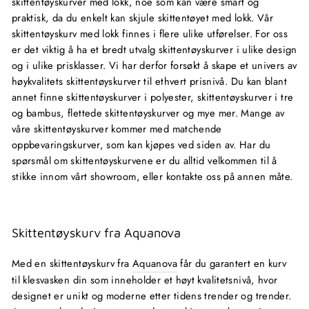
skittentøyskurver med lokk, noe som kan være smart og
praktisk, da du enkelt kan skjule skittentøyet med lokk. Vår
skittentøyskurv med lokk finnes i flere ulike utførelser. For oss
er det viktig å ha et bredt utvalg skittentøyskurver i ulike design
og i ulike prisklasser. Vi har derfor forsøkt å skape et univers av
høykvalitets skittentøyskurver til ethvert prisnivå. Du kan blant
annet finne skittentøyskurver i polyester, skittentøyskurver i tre
og bambus, flettede skittentøyskurver og mye mer. Mange av
våre skittentøyskurver kommer med matchende
oppbevaringskurver, som kan kjøpes ved siden av. Har du
spørsmål om skittentøyskurvene er du alltid velkommen til å
stikke innom vårt showroom, eller kontakte oss på annen måte.
Skittentøyskurv fra Aquanova
Med en skittentøyskurv fra
Aquanova
får du garantert en kurv
til klesvasken din som inneholder et høyt kvalitetsnivå, hvor
designet er unikt og moderne etter tidens trender og trender.