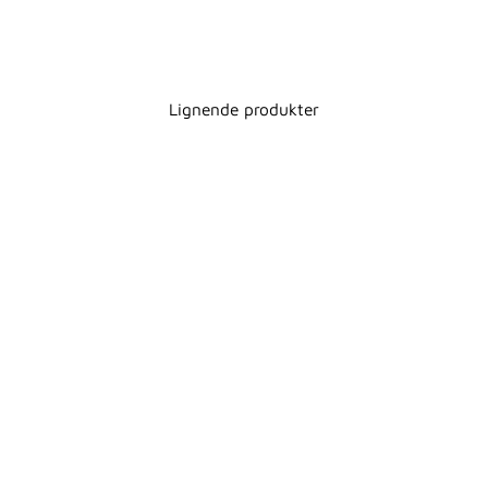
Lignende produkter
REKTANGULÆR
PEDALSPAND 45 L.
SIMPLEHUMAN
2.249,00 kr