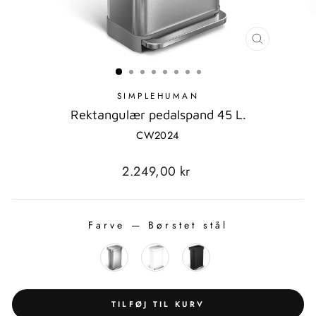
LUK
MODAL
SIMPLEHUMAN
Rektangulær pedalspand 45 L.
CW2024
Standardpris
2.249,00 kr
Farve
—
Børstet stål
FARVE
TILFØJ TIL KURV