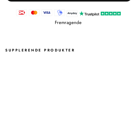
Fremragende
SUPPLERENDE PRODUKTER
RE
KT
AN
GU
LÆ
R
PE
DA
LS
PA
ND
45
L.