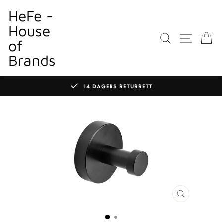
Gå
HeFe -
til
House
innhold
SØK
NETTS
K
of
Brands
14 DAGERS RETURRETT
Sett
lysbildefremvisningen
på
pause
LUKK
MODAL