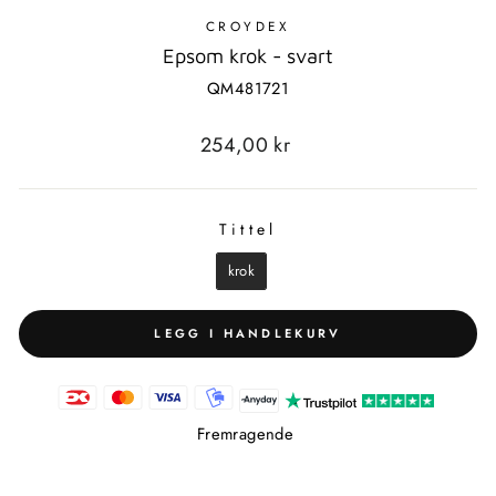
CROYDEX
Epsom krok - svart
QM481721
Standard
254,00 kr
pris
Tittel
TITTEL
krok
LEGG I HANDLEKURV
Fremragende