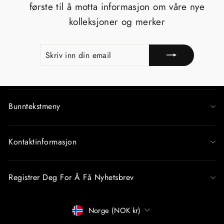
første til å motta informasjon om våre nye
kolleksjoner og merker
SKRIV
REGISTRERE
INN
DIN
EMAIL
Bunntekstmeny
Kontaktinformasjon
Registrer Deg For Å Få Nyhetsbrev
Betalingsmåter
Norge (NOK kr)