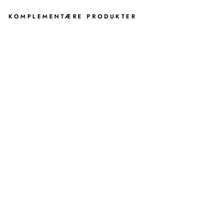
KOMPLEMENTÆRE PRODUKTER
E
P
S
O
M
K
R
O
K
-
S
V
A
R
T
CROYDEX
254,00
kr