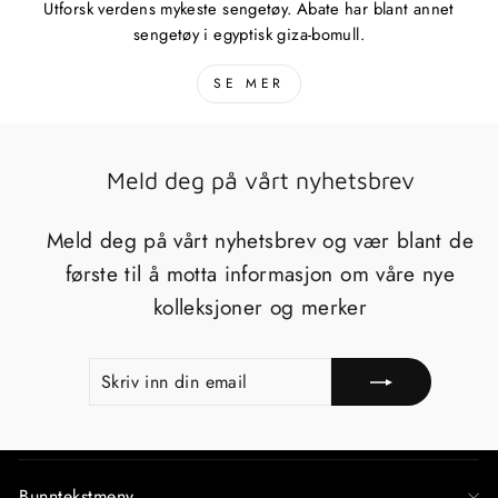
Utforsk verdens mykeste sengetøy. Abate har blant annet
sengetøy i egyptisk giza-bomull.
SE MER
Meld deg på vårt nyhetsbrev
Meld deg på vårt nyhetsbrev og vær blant de
første til å motta informasjon om våre nye
kolleksjoner og merker
SKRIV
REGISTRERE
INN
DIN
EMAIL
Bunntekstmeny