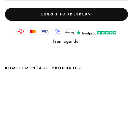
LEGG I HANDLEKURV
Fremragende
KOMPLEMENTÆRE PRODUKTER
KJ
ØK
KE
NR
UL
LH
OL
DE
R