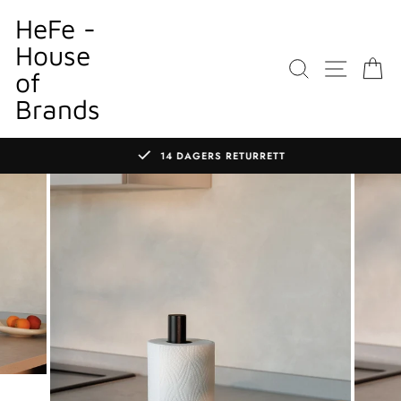
Gå
HeFe -
til
House
innhold
SØK
NETTS
K
of
Brands
14 DAGERS RETURRETT
Sett
lysbildefremvisningen
på
pause