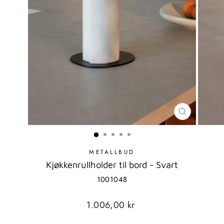
LUKK
MODAL
METALLBUD
Kjøkkenrullholder til bord - Svart
1001048
Standard
1.006,00 kr
pris