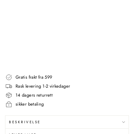
TIL
BO
RD
-
SV
AR
T
METALLBUDE
1.006,00
kr
Gratis frakt fra 599
Rask levering 1-2 virkedager
14 dagers returrett
sikker betaling
BESKRIVELSE