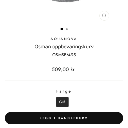
LUKK
MODAL
AQUANOVA
Osman oppbevaringskurv
OSMSBM-95
Standard
509,00 kr
pris
Farge
FARGE
Grå
LEGG I HANDLEKURV