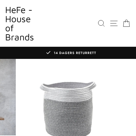
Gå
HeFe -
til
House
innhold
SØK
NETTS
K
of
Brands
14 DAGERS RETURRETT
Sett
lysbildefremvisningen
på
pause