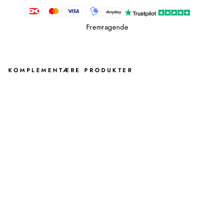
Fremragende
KOMPLEMENTÆRE PRODUKTER
OS
MA
N
OP
PB
EV
AR
IN
GS
KU
RV
AQUANOVA
509,00