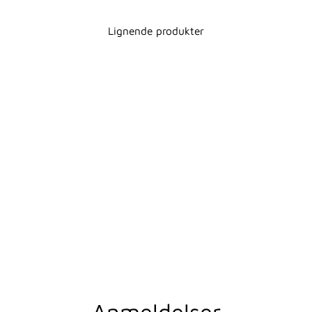
Lignende produkter
OSMAN
OPPBEVARINGSKUR
V
AQUANOVA
509,00 kr
Anmeldelser