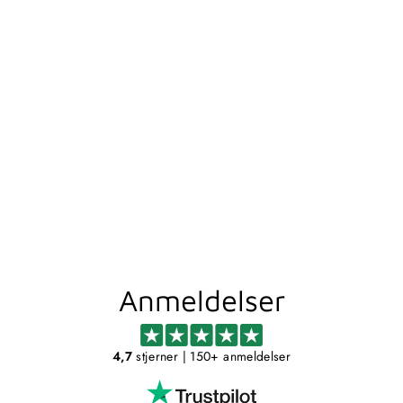
REKTANGULÆR
DUSJHYLLE I
OUTLINE - KROM
GEDY
1.349,00 kr
Anmeldelser
4,7
stjerner
| 150+ anmeldelser