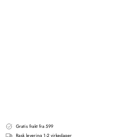
L
E
I
O
U
T
L
I
N
E
-
K
R
O
M
GEDY
1.349,00
kr
Gratis frakt fra 599
Rask levering 1-2 virkedager