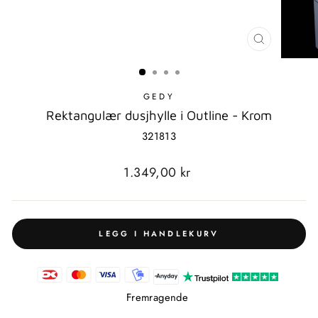
LUKK
MODAL
GEDY
Rektangulær dusjhylle i Outline - Krom
321813
Standard
1.349,00 kr
pris
LEGG I HANDLEKURV
Fremragende