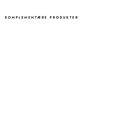
KOMPLEMENTÆRE PRODUKTER
R
E
K
T
A
N
G
U
L
Æ
R
D
U
S
J
H
Y
L