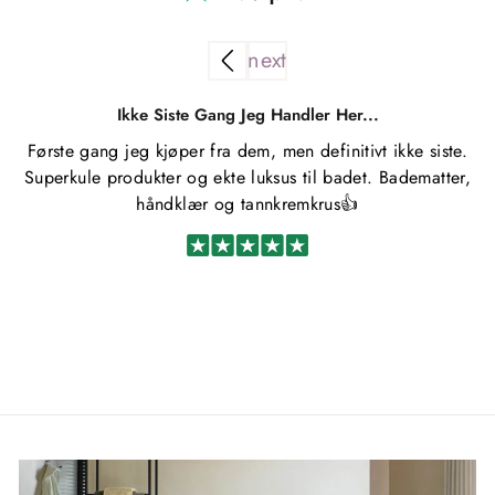
Ikke Siste Gang Jeg Handler Her...
Første gang jeg kjøper fra dem, men definitivt ikke siste.
Superkule produkter og ekte luksus til badet. Badematter,
håndklær og tannkremkrus👍