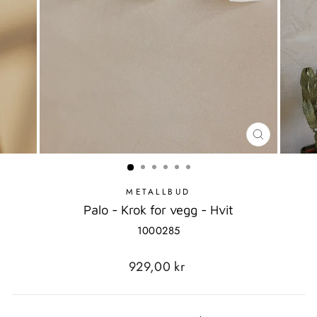
LUKK
MODAL
METALLBUD
Palo - Krok for vegg - Hvit
1000285
Standard
929,00 kr
pris