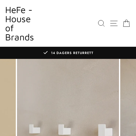
Gå
HeFe -
til
House
innhold
SØK
NETTS
K
of
Brands
14 DAGERS RETURRETT
Sett
lysbildefremvisningen
på
pause