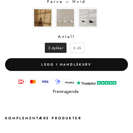
Farve
—
Hvid
FARVE
Antall
ANTALL
3 stykker
6 stk
LEGG I HANDLEKURV
Fremragende
KOMPLEMENTÆRE PRODUKTER
PA