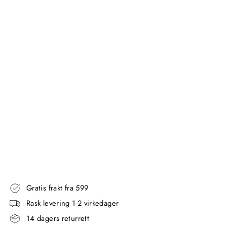
LO
-
KR
OK
FO
R
VE
GG
-
HV
IT
METALLBUDE
Fra
929,00
kr
Gratis frakt fra 599
Rask levering 1-2 virkedager
14 dagers returrett