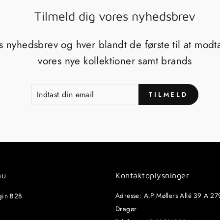
Tilmeld dig vores nyhedsbrev
s nyhedsbrev og hver blandt de første til at mod
vores nye kollektioner samt brands
INDTAST
TILMELD
TILMELD
DIN
EMAIL
nu
Kontaktoplysninger
Adresse: A.P Møllers Allé 39 A 27
gin B2B
Dragør