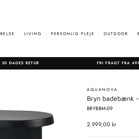
RELSE
LIVING
PERSONLIG PLEJE
OUTDOOR
30 DAGES RETUR
FRI FRAGT FRA 49
Sæt
diasshow
på
AQUANOVA
pause
Bryn badebænk -
BRYBBM-09
Standardpris
2.999,00 kr