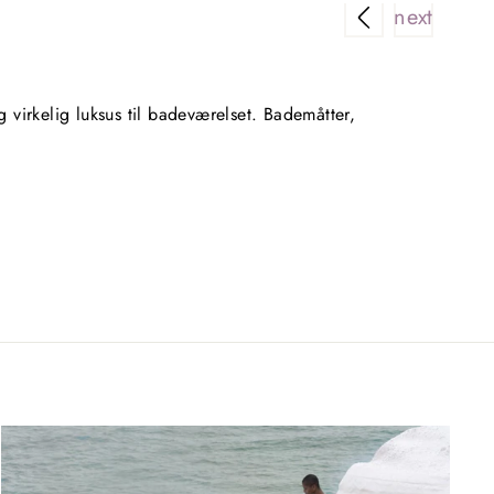
Rigtig 
virkelig luksus til badeværelset. Bademåtter,
Super n