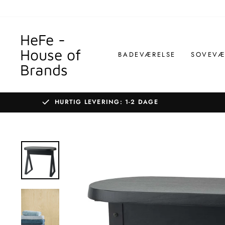
Gå
til
indhold
HeFe -
House of
BADEVÆRELSE
SOVEVÆ
Brands
HURTIG LEVERING: 1-2 DAGE