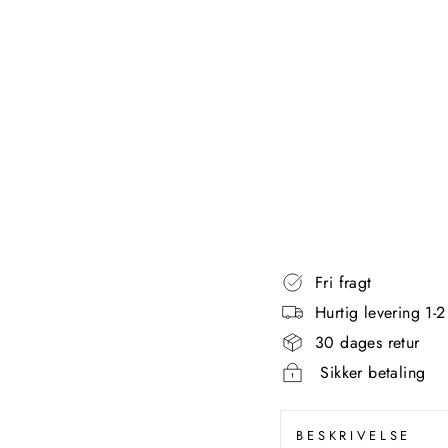
N
K
-
S
O
R
T
AQUANOVA
2.999,00
kr
Fri fragt
Hurtig levering 1-
30 dages retur
Sikker betaling
BESKRIVELSE