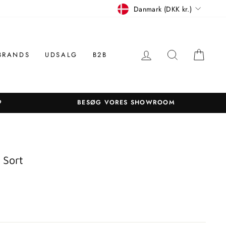
Betalingsmiddel
Danmark (DKK kr.)
LOG IN
SØGNING
KUR
BRANDS
UDSALG
B2B
9
BESØG VORES SHOWROOM
 Sort