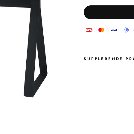
SUPPLERENDE PR
B
R
Y
N
B
A
D
E
B
Æ