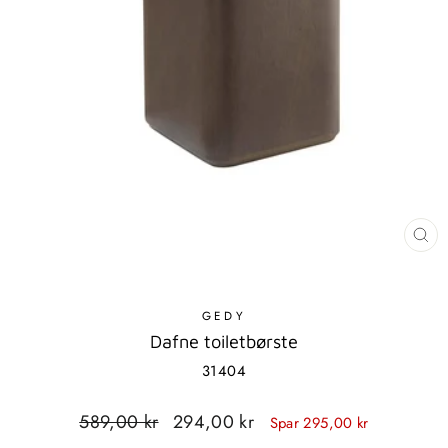
LU
MO
GEDY
Dafne toiletbørste
31404
Standardpris
Udsalgspris
589,00 kr
294,00 kr
Spar 295,00 kr