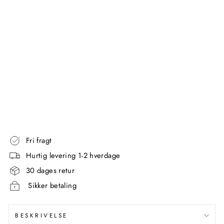
LE
TB
ØR
ST
E
GEDY
Standardpris
589,00
kr
Udsalgspris
294,00
kr
Spar 295,00 kr
Spar 50%
Fri fragt
Hurtig levering 1-2 hverdage
30 dages retur
Sikker betaling
BESKRIVELSE