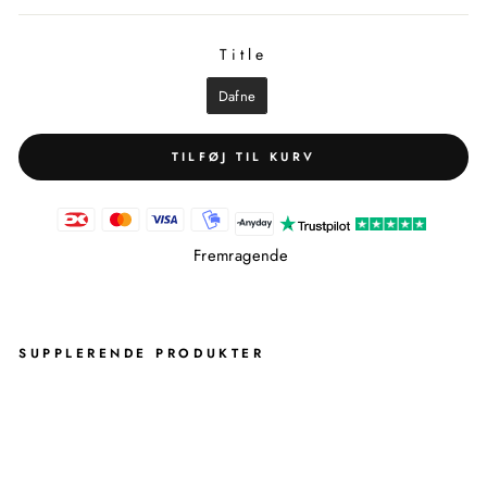
Title
TITLE
Dafne
TILFØJ TIL KURV
Fremragende
SUPPLERENDE PRODUKTER
DA
FN
E
TOI