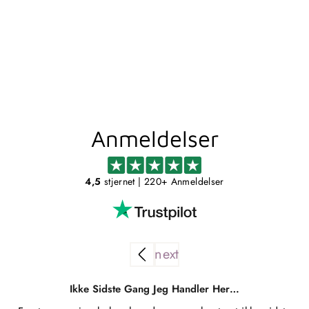
DAFNE
TOILETBØRSTE
GEDY
Standardpris
Udsalgspris
589,00 kr
294,00 kr
Spar 295,00 kr
Anmeldelser
4,5
stjernet
| 220+ Anmeldelser
Ikke Sidste Gang Jeg Handler Her…