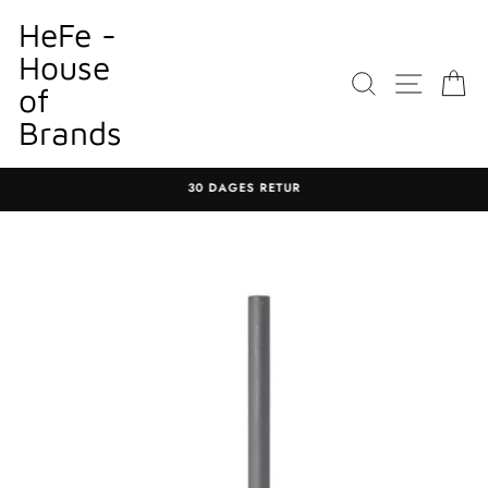
Gå
HeFe -
til
House
indhold
SØGNING
WEBST
K
of
Brands
30 DAGES RETUR
Sæt
diasshow
på
pause