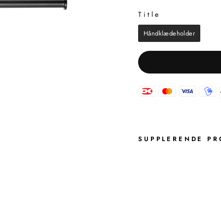
Title
TITLE
Håndklædeholder
SUPPLERENDE PR
E
P
S
O
M
H