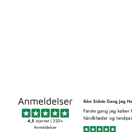
EPSOM HÅNDKLÆDEHOLDER -
SORT
CROYDEX
399,00 kr
Anmeldelser
Ikke Sidste Gang Jeg H
Første gang jeg køber 
håndklæder og tandpas
4,5
stjernet
| 220+
Anmeldelser