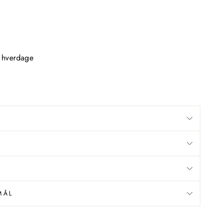
2 hverdage
MÅL