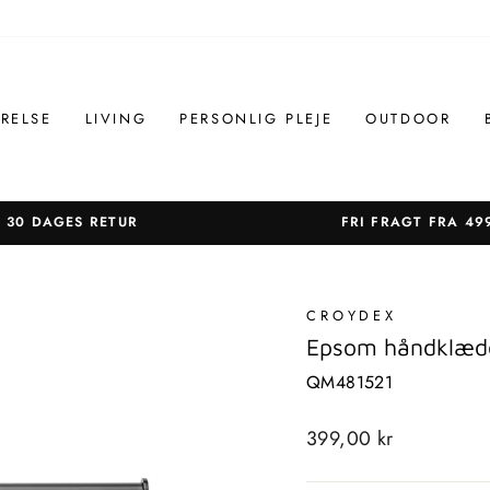
RELSE
LIVING
PERSONLIG PLEJE
OUTDOOR
30 DAGES RETUR
FRI FRAGT FRA 49
Sæt
diasshow
på
CROYDEX
pause
Epsom håndklæde
QM481521
Standardpris
399,00 kr