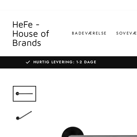
Gå
til
indhold
HeFe -
House of
BADEVÆRELSE
SOVEVÆ
Brands
HURTIG LEVERING: 1-2 DAGE