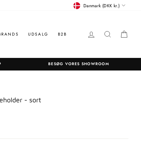
Betalingsmiddel
Danmark (DKK kr.)
LOG IN
SØGNING
KUR
BRANDS
UDSALG
B2B
9
BESØG VORES SHOWROOM
holder - sort