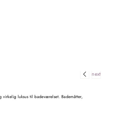
Rigtig 
virkelig luksus til badeværelset. Bademåtter,
Super n