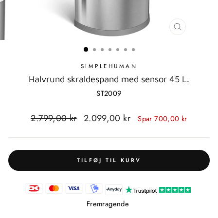
LUK
MODAL
SIMPLEHUMAN
Halvrund skraldespand med sensor 45 L.
ST2009
Standardpris
Udsalgspris
2.799,00 kr
2.099,00 kr
Spar 700,00 kr
TILFØJ TIL KURV
Fremragende