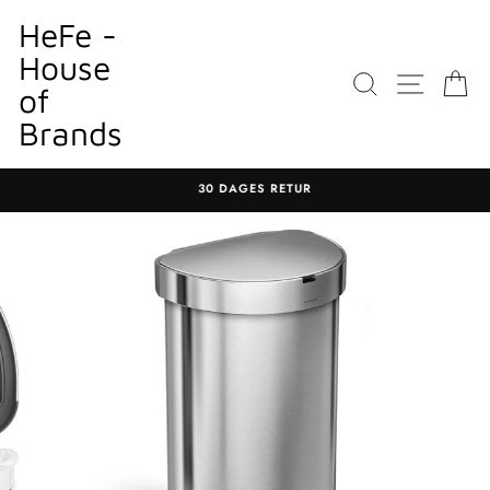
Gå
HeFe -
til
House
indhold
SØGNING
WEBST
K
of
Brands
30 DAGES RETUR
Sæt
diasshow
på
pause