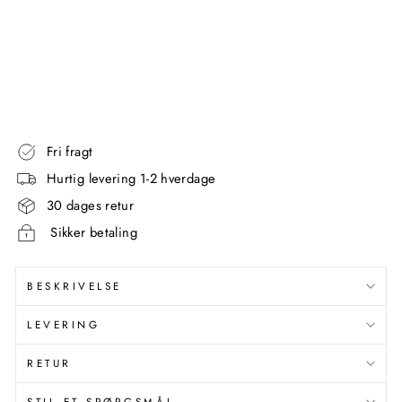
Standardpris
2.799,00
Udsalgspris
kr
2.099,00
kr
Spar 700,00 kr
Spar 25%
Fri fragt
Hurtig levering 1-2 hverdage
30 dages retur
Sikker betaling
BESKRIVELSE
LEVERING
RETUR
STIL ET SPØRGSMÅL