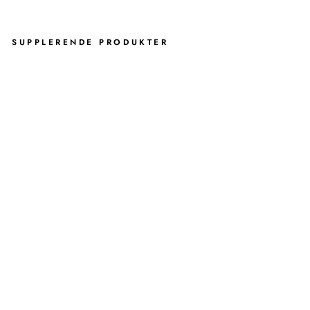
SUPPLERENDE PRODUKTER
HA
LV
RU
ND
SK
RA
LD
ES
PA
ND
ME
D
SE
NS
OR
45
L.
SIMPLEHUMAN