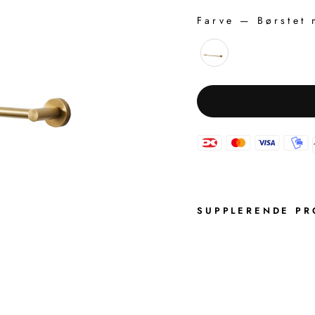
Farve
—
Børstet 
FARVE
SUPPLERENDE PR
H
Å
N
D
K