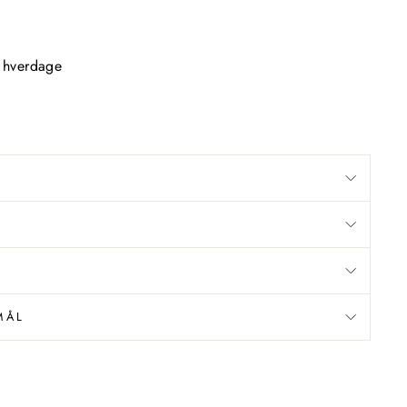
2 hverdage
MÅL