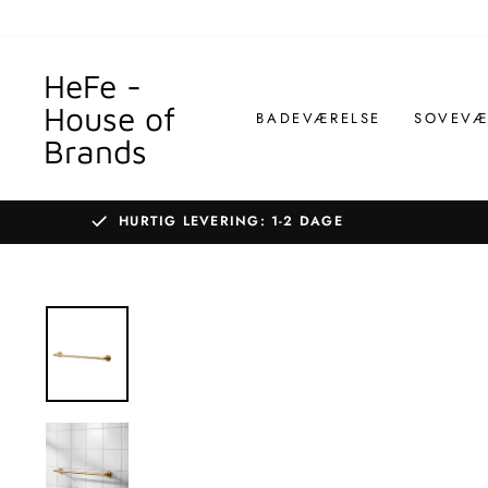
Gå
til
indhold
HeFe -
House of
BADEVÆRELSE
SOVEVÆ
Brands
HURTIG LEVERING: 1-2 DAGE