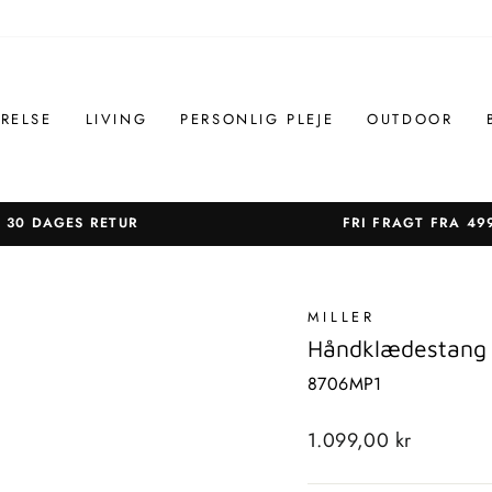
RELSE
LIVING
PERSONLIG PLEJE
OUTDOOR
30 DAGES RETUR
FRI FRAGT FRA 49
Sæt
diasshow
på
MILLER
pause
Håndklædestang 
8706MP1
Standardpris
1.099,00 kr