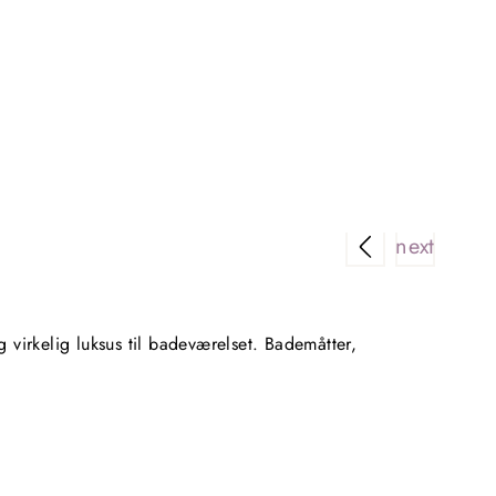
Rigtig 
virkelig luksus til badeværelset. Bademåtter,
Super n