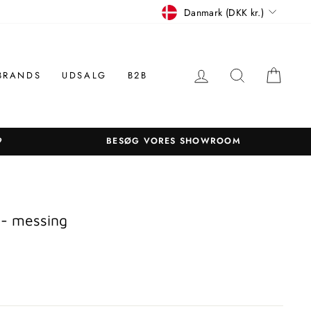
Betalingsmiddel
Danmark (DKK kr.)
LOG IN
SØGNING
KUR
BRANDS
UDSALG
B2B
9
BESØG VORES SHOWROOM
- messing