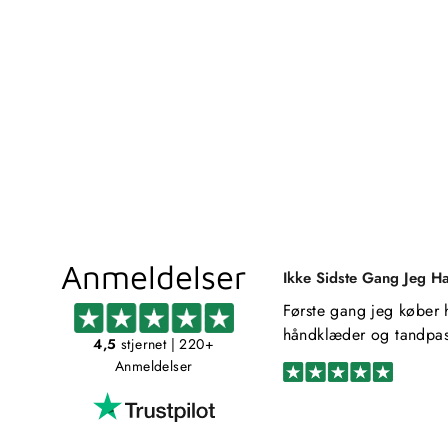
HÅNDKLÆDESTANG - MESSING
MILLER
1.099,00 kr
Anmeldelser
Ikke Sidste Gang Jeg H
Første gang jeg køber 
håndklæder og tandpas
4,5
stjernet
| 220+
Anmeldelser