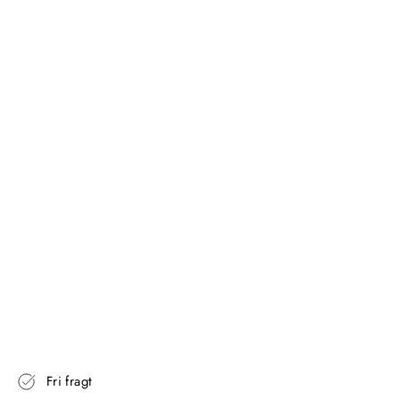
E
D
S
P
E
J
L
M
A
T
H
V
I
D
FINK
Fra
2.798,00
kr
Fri fragt