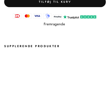
TILFØJ TIL KURV
Fremragende
SUPPLERENDE PRODUKTER
L
O
N
D
O
N
H
Y
L
D
E
M