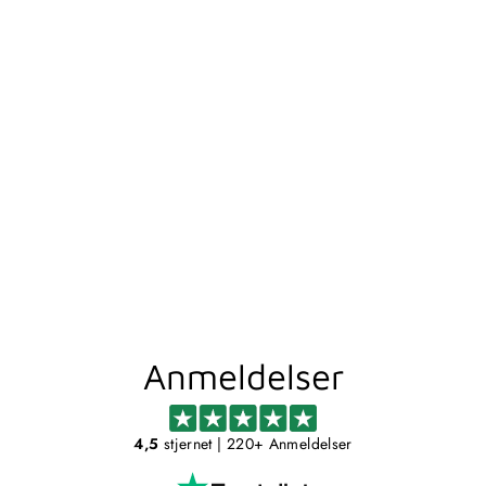
LONDON HYLDE
MED SPEJL
MATHVID
FINK
Fra 2.798,00 kr
Anmeldelser
4,5
stjernet
| 220+ Anmeldelser