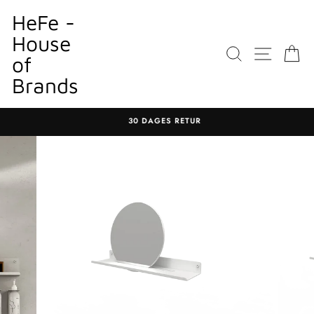
Gå
HeFe -
til
House
indhold
SØGNING
WEBST
K
of
Brands
30 DAGES RETUR
Sæt
diasshow
på
pause