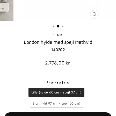
LUK
MODAL
FINK
London hylde med spejl Mathvid
140202
Standardpris
2.798,00 kr
Størrelse
STØRRELSE
Lille (hylde 60 cm / spejl 37 cm)
Stor (hyld 97 cm / spejl 60 cm)