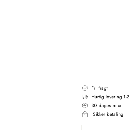
R
U
S
-
S
O
R
T
AQUANOVA
169,00
kr
Fri fragt
Hurtig levering 1-
30 dages retur
Sikker betaling