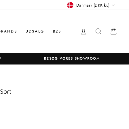
Betalingsmiddel
Danmark (DKK kr.)
LOG IN
SØGNING
KUR
BRANDS
UDSALG
B2B
9
BESØG VORES SHOWROOM
 Sort