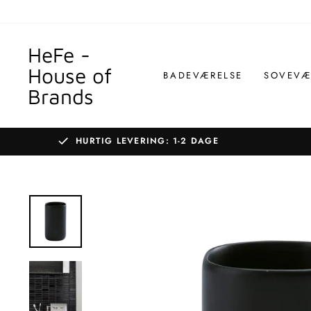
Gå
til
indhold
HeFe -
House of
BADEVÆRELSE
SOVEVÆ
Brands
HURTIG LEVERING: 1-2 DAGE