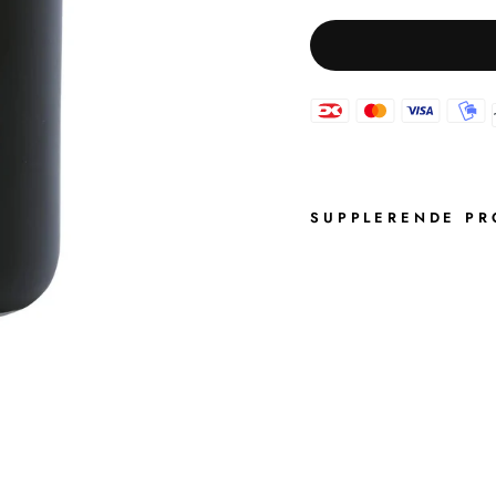
SUPPLERENDE PR
O
S
C
A
R
T
A
N
D
K