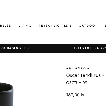
RELSE
LIVING
PERSONLIG PLEJE
OUTDOOR
30 DAGES RETUR
FRI FRAGT FRA 49
Sæt
diasshow
på
AQUANOVA
pause
Oscar tandkrus -
OSCTUM-09
Standardpris
169,00 kr