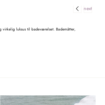
Rigtig 
virkelig luksus til badeværelset. Bademåtter,
Super n