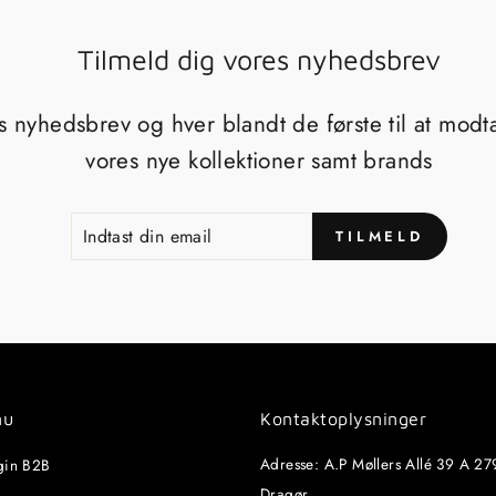
Tilmeld dig vores nyhedsbrev
s nyhedsbrev og hver blandt de første til at mod
vores nye kollektioner samt brands
INDTAST
TILMELD
TILMELD
DIN
EMAIL
nu
Kontaktoplysninger
Adresse: A.P Møllers Allé 39 A 27
gin B2B
Dragør