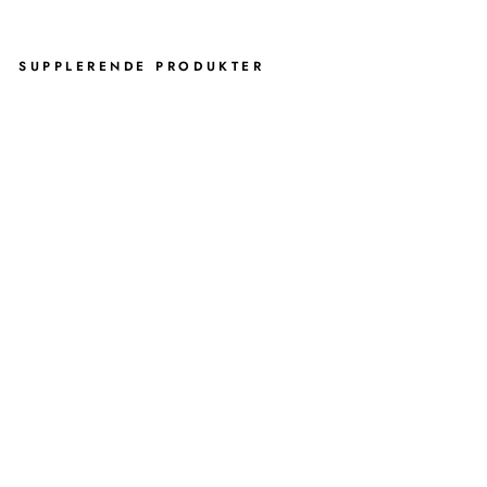
SUPPLERENDE PRODUKTER
S
H
A
R
O
N
T
A
N
D
K
R
U
S
-
M
A
T