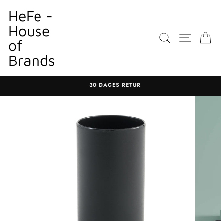
Gå
HeFe -
til
House
indhold
SØGNING
WEBST
K
of
Brands
30 DAGES RETUR
Sæt
diasshow
på
pause