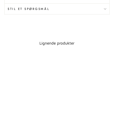
STIL ET SPØRGSMÅL
Lignende produkter
SHARON TANDKRUS
- MATSORT
GEDY
49,00 kr