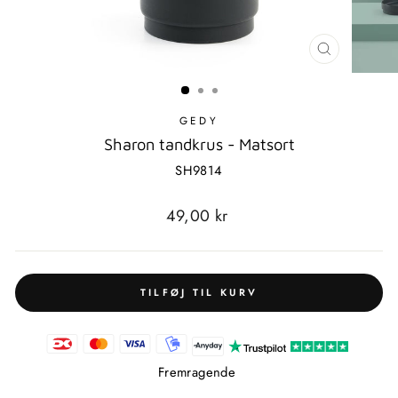
LUK
MODAL
GEDY
Sharon tandkrus - Matsort
SH9814
Standardpris
49,00 kr
TILFØJ TIL KURV
Fremragende