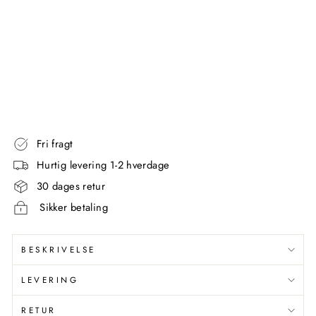
S
O
R
T
GEDY
49,00
kr
Fri fragt
Hurtig levering 1-2 hverdage
30 dages retur
Sikker betaling
BESKRIVELSE
LEVERING
RETUR