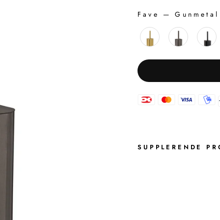
Fave
—
Gunmetal
FAVE
SUPPLERENDE PR
T
O
N
G
A