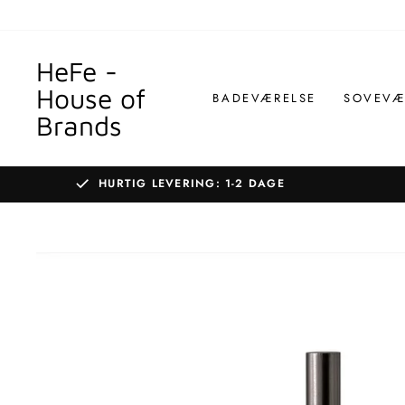
Gå
til
indhold
HeFe -
House of
BADEVÆRELSE
SOVEVÆ
Brands
HURTIG LEVERING: 1-2 DAGE