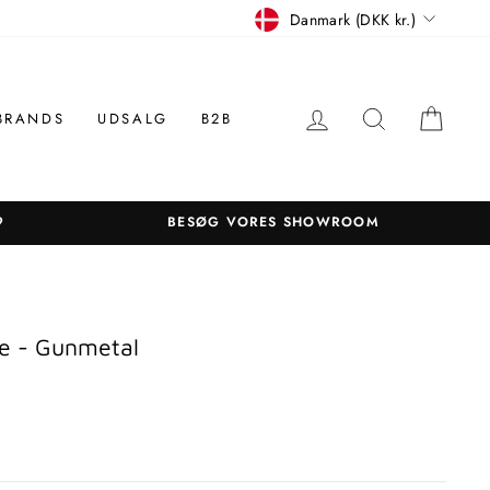
Betalingsmiddel
Danmark (DKK kr.)
LOG IN
SØGNING
KUR
BRANDS
UDSALG
B2B
9
BESØG VORES SHOWROOM
te - Gunmetal