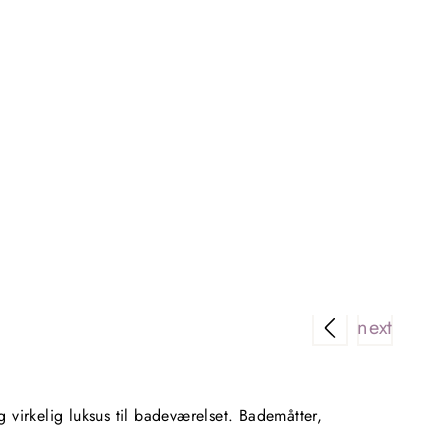
Rigtig 
virkelig luksus til badeværelset. Bademåtter,
Super n