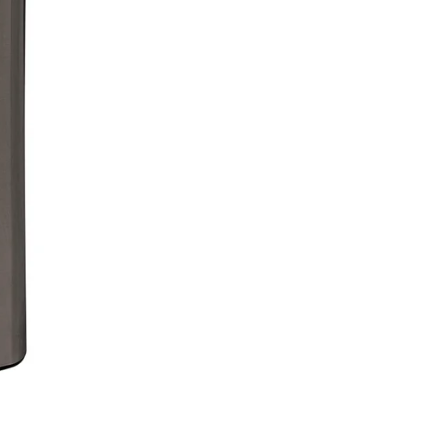
T
O
I
L
E
T
B
Ø
R
S
T
E
-
G
U
N
M
E
T
A
L