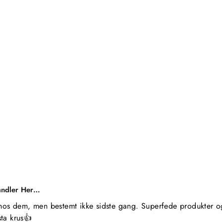
andler Her…
hos dem, men bestemt ikke sidste gang. Superfede produkter og 
ta krus👍