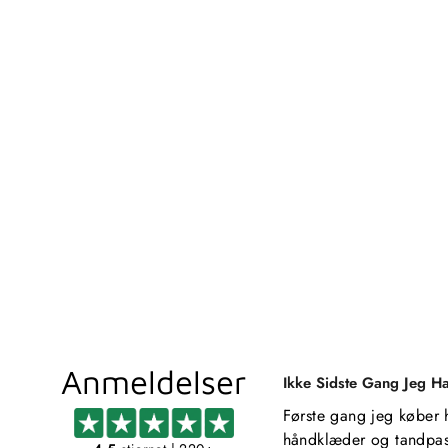
TONGA TOILETBØRSTE -
GUNMETAL
GEDY
399,00 kr
Anmeldelser
Ikke Sidste Gang Jeg H
Første gang jeg køber 
håndklæder og tandpas