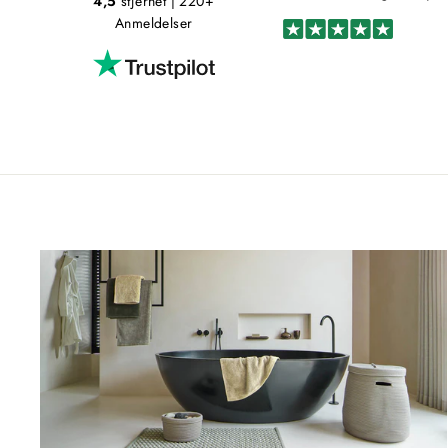
4,5
stjernet
| 220+
Anmeldelser