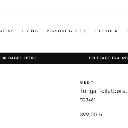
RELSE
LIVING
PERSONLIG PLEJE
OUTDOOR
30 DAGES RETUR
FRI FRAGT FRA 49
Sæt
diasshow
på
GEDY
pause
Tonga Toiletbørs
TO3481
Standardpris
399,00 kr