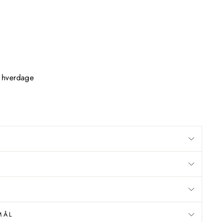
2 hverdage
MÅL