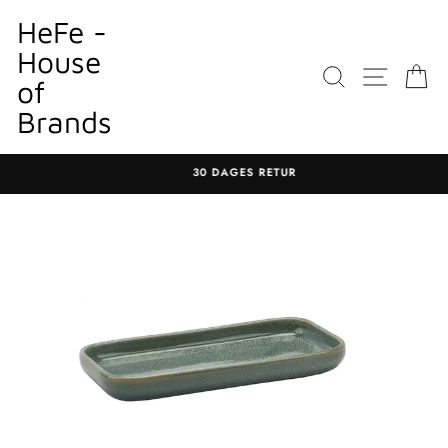
Gå
HeFe -
til
House
indhold
SØGNING
WEBST
K
of
Brands
30 DAGES RETUR
Sæt
diasshow
på
pause