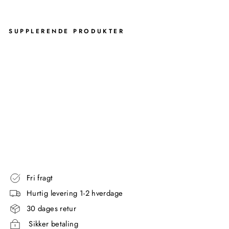
SUPPLERENDE PRODUKTER
UG
O
FA
D -
GR
ØN
AQUANOVA
399,00
kr
Fri fragt
Hurtig levering 1-2 hverdage
30 dages retur
Sikker betaling