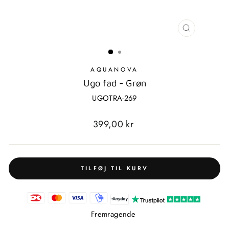
LUK
MODAL
AQUANOVA
Ugo fad - Grøn
UGOTRA-269
Standardpris
399,00 kr
TILFØJ TIL KURV
Fremragende